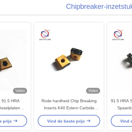
Chipbreaker-inzetstu
Video
Video
e 91.5 HRA
Rode hardheid Chip Breaking
91.5 HRA S
sselplaten
Inserts K40 Extern Carbide
Spaanb
ingsbestendig
Turning Inserts
ISO900
e prijs
Vind de beste prijs
Vind 