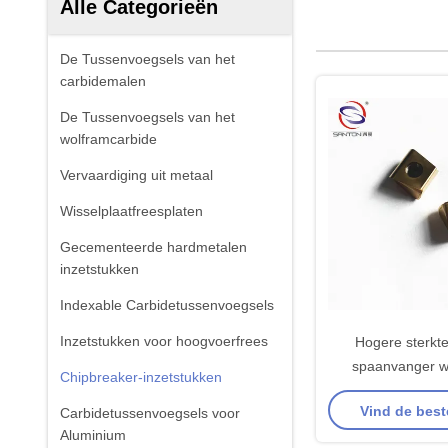
Alle Categorieën
De Tussenvoegsels van het
carbidemalen
De Tussenvoegsels van het
wolframcarbide
Vervaardiging uit metaal
Wisselplaatfreesplaten
Gecementeerde hardmetalen
inzetstukken
Indexable Carbidetussenvoegsels
Inzetstukken voor hoogvoerfrees
Hogere sterkt
spaanvanger wi
Chipbreaker-inzetstukken
OHSAS18001 Trill
Vind de best
Carbidetussenvoegsels voor
Aluminium