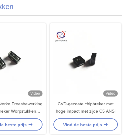
kken
Video
Video
terke Freesbewerking
CVD-gecoate chipbreker met
reker Worpstukken
hoge impact met zijde C5 ANSI
1 Grijze Gietijzer
de beste prijs
Vind de beste prijs