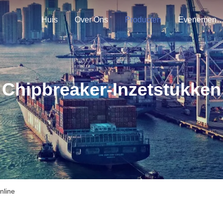
Huis
Over Ons
Producten
Evenemen
Chipbreaker-Inzetstukken
nline