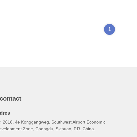
1
 contact
dres
r. 2618, 4e Konggangweg, Southwest Airport Economic
evelopment Zone, Chengdu, Sichuan, P.R. China.