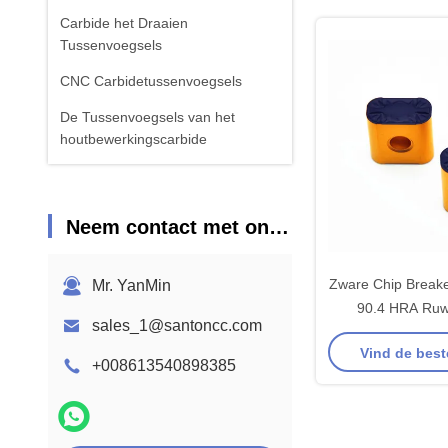
Carbide het Draaien
Tussenvoegsels
CNC Carbidetussenvoegsels
De Tussenvoegsels van het
houtbewerkingscarbide
Neem contact met ons op
Zware Chip Breake
Mr. YanMin
90.4 HRA Ru
sales_1@santoncc.com
Gesmeed Staal
Vind de best
Wisselpl
+008613540898385