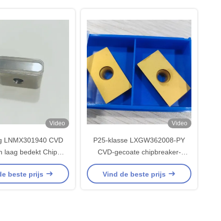
Video
Video
g LNMX301940 CVD
P25-klasse LXGW362008-PY
n laag bedekt Chip
CVD-gecoate chipbreaker-
serts voor staal semi-
inzetstukken voor de
de beste prijs
Vind de beste prijs
gt en het eindigen
halffabricatie en de afwerking
oepassingen
van staal