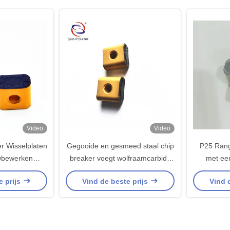
Video
Video
r Wisselplaten
Gegooide en gesmeed staal chip
P25 Ran
wbewerken
breaker voegt wolfraamcarbide
met ee
 C2 Carbide
voor spoorwegwielen
Breaker In
e prijs
Vind de beste prijs
Vind 
aten
beëindi
t