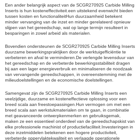
Een ander belangrijk aspect van de SCGR270925 Carbide Milling
Inserts is hun kosteneffectiviteit.een uitstekend evenwicht bieden
tussen kosten en functionaliteitHun duurzaamheid betekent
minder vervanging van de inzet en minder gerelateerd opnieuw
slijpen van het gereedschap, wat op lange termijn resulteert in
besparingen in zowel arbeid als materialen.
Bovendien ondersteunen de SCGR270925 Carbide Milling Inserts
duurzame bewerkingspraktijken door de werktuigefficiëntie te
verbeteren en afval te verminderen.De verlengde levensduur van
het gereedschap en de verbeterde bewerkingsstabiliteit dragen
bij aan een lager energieverbruik en minimaliseren de noodzaak
van vervangende gereedschappen, in overeenstemming met de
milieudoelstellingen en de economische doelstellingen.
Samengevat zijn de SCGR270925 Carbide Milling Inserts een
veelzijdige, duurzame en kosteneffectieve oplossing voor een
breed scala aan freestoepassingen.Hun vermogen om met een
breed scala aan werkstukmaterialen om te gaan, in combinatie
met geavanceerde ontwerpkenmerken en gebruiksgemak,
maken ze een essentieel onderdeel van de gereedschapskist van
elke professionele machinist of productiefaciliteit.Investeringen in
deze inzetmiddelen betekenen een hogere productiviteit,
verbeterde oppervlaktekwaliteit en verlaagde operationele