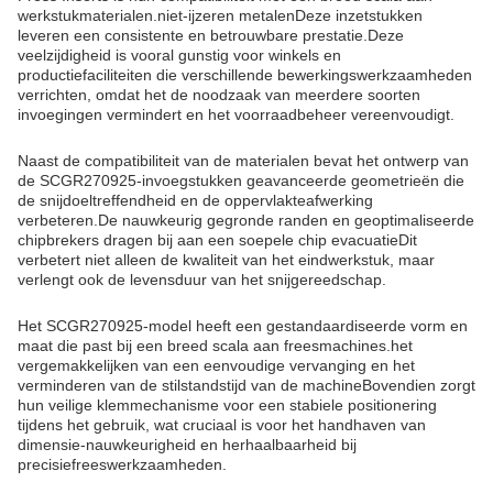
werkstukmaterialen.niet-ijzeren metalenDeze inzetstukken
leveren een consistente en betrouwbare prestatie.Deze
veelzijdigheid is vooral gunstig voor winkels en
productiefaciliteiten die verschillende bewerkingswerkzaamheden
verrichten, omdat het de noodzaak van meerdere soorten
invoegingen vermindert en het voorraadbeheer vereenvoudigt.
Naast de compatibiliteit van de materialen bevat het ontwerp van
de SCGR270925-invoegstukken geavanceerde geometrieën die
de snijdoeltreffendheid en de oppervlakteafwerking
verbeteren.De nauwkeurig gegronde randen en geoptimaliseerde
chipbrekers dragen bij aan een soepele chip evacuatieDit
verbetert niet alleen de kwaliteit van het eindwerkstuk, maar
verlengt ook de levensduur van het snijgereedschap.
Het SCGR270925-model heeft een gestandaardiseerde vorm en
maat die past bij een breed scala aan freesmachines.het
vergemakkelijken van een eenvoudige vervanging en het
verminderen van de stilstandstijd van de machineBovendien zorgt
hun veilige klemmechanisme voor een stabiele positionering
tijdens het gebruik, wat cruciaal is voor het handhaven van
dimensie-nauwkeurigheid en herhaalbaarheid bij
precisiefreeswerkzaamheden.