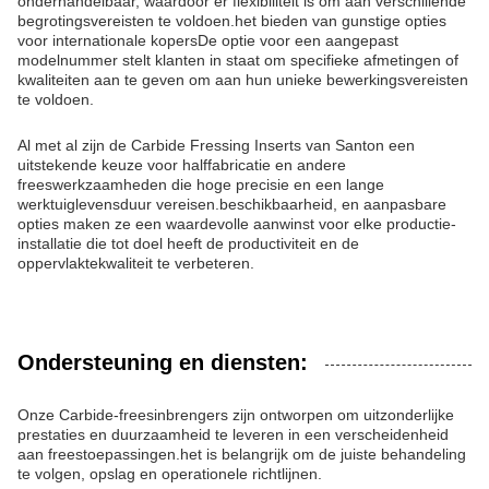
onderhandelbaar, waardoor er flexibiliteit is om aan verschillende
begrotingsvereisten te voldoen.het bieden van gunstige opties
voor internationale kopersDe optie voor een aangepast
modelnummer stelt klanten in staat om specifieke afmetingen of
kwaliteiten aan te geven om aan hun unieke bewerkingsvereisten
te voldoen.
Al met al zijn de Carbide Fressing Inserts van Santon een
uitstekende keuze voor halffabricatie en andere
freeswerkzaamheden die hoge precisie en een lange
werktuiglevensduur vereisen.beschikbaarheid, en aanpasbare
opties maken ze een waardevolle aanwinst voor elke productie-
installatie die tot doel heeft de productiviteit en de
oppervlaktekwaliteit te verbeteren.
Ondersteuning en diensten:
Onze Carbide-freesinbrengers zijn ontworpen om uitzonderlijke
prestaties en duurzaamheid te leveren in een verscheidenheid
aan freestoepassingen.het is belangrijk om de juiste behandeling
te volgen, opslag en operationele richtlijnen.