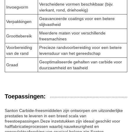
Verscheidene vormen beschikbaar (bijv.
Invoegvorm
vierkant, rond, driehoekig)
Geavanceerde coatings voor een betere
Verpakkingen
slijtvastheid
Meerdere maten voor verschillende
Groottebereik
freesmachines
Voorbereiding
Precieze randvoorbereiding voor een betere
van de rand
levensduur van het gereedschap
Geoptimaliseerde gehalten van carbide voor
Graad
duurzaamheid en taaiheid
Toepassingen:
Santon Carbide-freesmiddelen zijn ontworpen om uitzonderlijke
prestaties te leveren in een breed scala van
freestoepassingen.Deze inzetstukken zijn ideaal geschikt voor
halffabricatieprocessen waarbij nauwkeurigheid en
oppervlakteafwerking van cruciaal belang zijn.Santon,