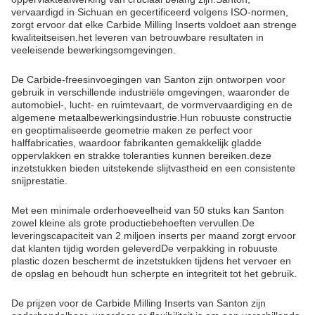
vervaardigd in Sichuan en gecertificeerd volgens ISO-normen,
zorgt ervoor dat elke Carbide Milling Inserts voldoet aan strenge
kwaliteitseisen.het leveren van betrouwbare resultaten in
veeleisende bewerkingsomgevingen.
De Carbide-freesinvoegingen van Santon zijn ontworpen voor
gebruik in verschillende industriële omgevingen, waaronder de
automobiel-, lucht- en ruimtevaart, de vormvervaardiging en de
algemene metaalbewerkingsindustrie.Hun robuuste constructie
en geoptimaliseerde geometrie maken ze perfect voor
halffabricaties, waardoor fabrikanten gemakkelijk gladde
oppervlakken en strakke toleranties kunnen bereiken.deze
inzetstukken bieden uitstekende slijtvastheid en een consistente
snijprestatie.
Met een minimale orderhoeveelheid van 50 stuks kan Santon
zowel kleine als grote productiebehoeften vervullen.De
leveringscapaciteit van 2 miljoen inserts per maand zorgt ervoor
dat klanten tijdig worden geleverdDe verpakking in robuuste
plastic dozen beschermt de inzetstukken tijdens het vervoer en
de opslag en behoudt hun scherpte en integriteit tot het gebruik.
De prijzen voor de Carbide Milling Inserts van Santon zijn