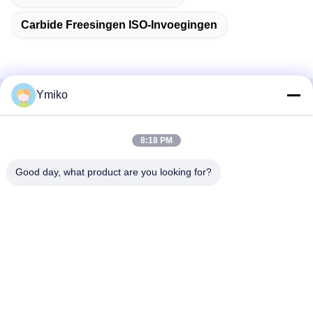
Carbide Freesingen ISO-Invoegingen
Ymiko
Snel contact
8:18 PM
Adres
Nr. 2618, 4e Konggangweg, Southwest Airport Economic
Good day, what product are you looking for?
Development Zone, Chengdu, Sichuan, P.R. China.
Telefoon
86-28-85739522
E-mail
sales_1@santoncc.com