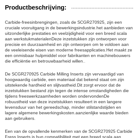
Productbeschrijving:
Carbide-freesinbrengingen, zoals de SCGR270925, zijn een
cruciale vooruitgang in de bewerkingsindustrie.het aanbieden van
uitzonderlijke prestaties en veelzijdigheid voor een breed scala
aan werkstukmaterialenDeze inzetstukken zijn ontworpen voor
precisie en duurzaamheid en zijn ontworpen om te voldoen aan
de veeleisende eisen van moderne freesapplicaties.Het maakt ze
een onmisbaar hulpmiddel voor fabrikanten en machinebouwers
die efficiëntie en betrouwbaarheid willen..
De SCGR270925 Carbide Milling Inserts zijn vervaardigd van
hoogwaardig carbide, een materiaal dat bekend staat om zijn
uitstekende hardheid en slijtvastheid.Dit zorgt ervoor dat de
inzetstukken bestand zijn tegen de intense omstandigheden die
tijdens freeswerkzaamheden worden ondervondenDe
robuustheid van deze inzetstukken resulteert in een langere
levensduur van het gereedschap, minder stilstandstijden en
lagere algemene bewerkingskosten.aanzienlijke waarde bieden
aan gebruikers.
Een van de opvallende kenmerken van de SCGR270925 Carbide
Fress Inserts is hun compatibiliteit met een breed scala aan