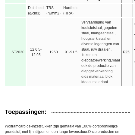
Dichtheid
TRS
Hardheid
(g/cm3)
(N/mm2)
(HRA)
Vervaardiging van
koolstofstaal, gegoten
staal, mangaanstaal,
hoogsterk staal en
diverse legeringen van
12.6.5-
staal, ruw draaien,
ST2030
1950
91-91.5
P25
12.95
frezen en
diepgatbewerking,maar
ook de productie van
diepgat verwerking
gids materiaal blok
ideaal materiaal.
Toepassingen:
Wolframcarbide-inzetstukken zijn gemaakt van 100% oorspronkelijke
grondstof, met fijn slijpen en een lange levensduur.Onze producten en