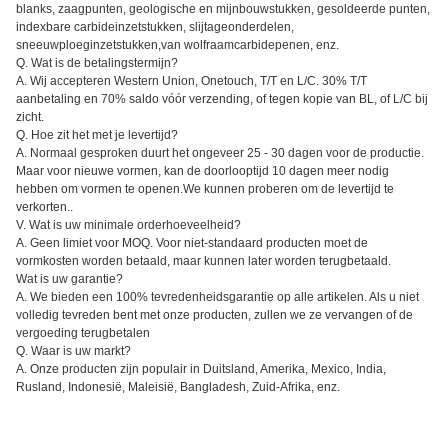
blanks, zaagpunten, geologische en mijnbouwstukken, gesoldeerde punten,
indexbare carbideinzetstukken, slijtageonderdelen,
sneeuwploeginzetstukken,van wolfraamcarbidepenen, enz.
Q. Wat is de betalingstermijn?
A. Wij accepteren Western Union, Onetouch, T/T en L/C. 30% T/T
aanbetaling en 70% saldo vóór verzending, of tegen kopie van BL, of L/C bij
zicht.
Q. Hoe zit het met je levertijd?
A. Normaal gesproken duurt het ongeveer 25 - 30 dagen voor de productie.
Maar voor nieuwe vormen, kan de doorlooptijd 10 dagen meer nodig
hebben om vormen te openen.We kunnen proberen om de levertijd te
verkorten..
V. Wat is uw minimale orderhoeveelheid?
A. Geen limiet voor MOQ. Voor niet-standaard producten moet de
vormkosten worden betaald, maar kunnen later worden terugbetaald.
Wat is uw garantie?
A. We bieden een 100% tevredenheidsgarantie op alle artikelen. Als u niet
volledig tevreden bent met onze producten, zullen we ze vervangen of de
vergoeding terugbetalen
Q. Waar is uw markt?
A. Onze producten zijn populair in Duitsland, Amerika, Mexico, India,
Rusland, Indonesië, Maleisië, Bangladesh, Zuid-Afrika, enz.