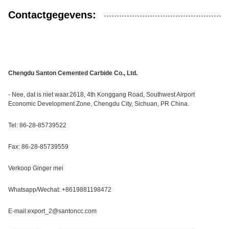
Contactgegevens:
Chengdu Santon Cemented Carbide Co., Ltd.
- Nee, dat is niet waar.2618, 4th Konggang Road, Southwest Airport
Economic Development Zone, Chengdu City, Sichuan, PR China.
Tel: 86-28-85739522
Fax: 86-28-85739559
Verkoop Ginger mei
Whatsapp/Wechat: +8619881198472
E-mail:export_2@santoncc.com