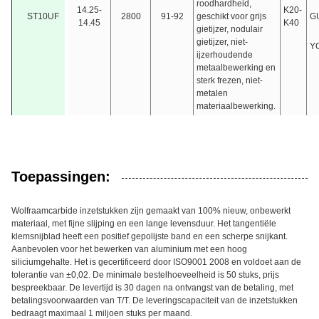
roodhardheid,
14.25-
K20-
ST10UF
2800
91-92
geschikt voor grijs
G
14.45
K40
gietijzer, nodulair
gietijzer, niet-
Y
ijzerhoudende
metaalbewerking en
sterk frezen, niet-
metalen
materiaalbewerking.
Toepassingen:
Wolfraamcarbide inzetstukken zijn gemaakt van 100% nieuw, onbewerkt
materiaal, met fijne slijping en een lange levensduur. Het tangentiële
klemsnijblad heeft een positief gepolijste band en een scherpe snijkant.
Aanbevolen voor het bewerken van aluminium met een hoog
siliciumgehalte. Het is gecertificeerd door ISO9001 2008 en voldoet aan de
tolerantie van ±0,02. De minimale bestelhoeveelheid is 50 stuks, prijs
bespreekbaar. De levertijd is 30 dagen na ontvangst van de betaling, met
betalingsvoorwaarden van T/T. De leveringscapaciteit van de inzetstukken
bedraagt maximaal 1 miljoen stuks per maand.