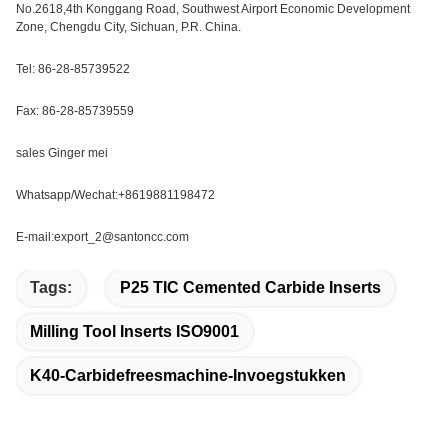
No.2618,4th Konggang Road, Southwest Airport Economic Development
Zone, Chengdu City, Sichuan, P.R. China.
Tel: 86-28-85739522
Fax: 86-28-85739559
sales Ginger mei
Whatsapp/Wechat:+8619881198472
E-mail:export_2@santoncc.com
Tags:
P25 TIC Cemented Carbide Inserts
Milling Tool Inserts ISO9001
K40-Carbidefreesmachine-Invoegstukken