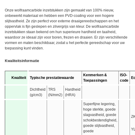
Onze wolfraamcarbide inzetstukken zijn gemaakt van 100% nieuw,
onbewerkt materiaal en hebben een PVD-coating voor een hogere
slijtvastheid. Ze zijn perfect voor externe draaigereedschappen en het
oppervlak is fijn geslepen en zilvergrijs van kleur. De wolfraamcarbide
inzetstukken staan bekend om hun superieure hardheid en taaiheid,
waardoor ze ideaal zijn voor boren, frezen en draaien. Er zijn verschillende
vormen en maten beschikbaar, zodat u het perfecte gereedschap voor uw
toepassing kunt vinden.
Kwaliteitsinformatie
Kenmerken &
ISO-
Kwaliteit
Typische prestatiewaarde
Eq
Toepassingen
code
Dichtheid
TRS
Hardheid
(g/cm3)
(N/mm2)
(HRA)
Superfijne legering,
hoge sterkte, goede
slagvastheid, goede
Z
schokbestendigheid,
goede slijtvastheid,
YL
goede