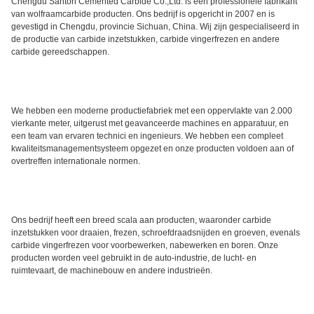
Chengdu Santon Cemented Carbide Co.,Ltd. is een professionele fabrikant
van wolfraamcarbide producten. Ons bedrijf is opgericht in 2007 en is
gevestigd in Chengdu, provincie Sichuan, China. Wij zijn gespecialiseerd in
de productie van carbide inzetstukken, carbide vingerfrezen en andere
carbide gereedschappen.
We hebben een moderne productiefabriek met een oppervlakte van 2.000
vierkante meter, uitgerust met geavanceerde machines en apparatuur, en
een team van ervaren technici en ingenieurs. We hebben een compleet
kwaliteitsmanagementsysteem opgezet en onze producten voldoen aan of
overtreffen internationale normen.
Ons bedrijf heeft een breed scala aan producten, waaronder carbide
inzetstukken voor draaien, frezen, schroefdraadsnijden en groeven, evenals
carbide vingerfrezen voor voorbewerken, nabewerken en boren. Onze
producten worden veel gebruikt in de auto-industrie, de lucht- en
ruimtevaart, de machinebouw en andere industrieën.