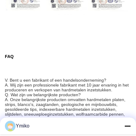
FAQ
V. Bent u een fabrikant of een handelsonderneming?
A. Wij zijn een professionele fabrikant met 10 jaar ervaring in het
produceren en verkopen van hardmetalen inzetstukken.
Q. Wat zijn uw belangrijkste producten?
A. Onze belangrijkste producten omvatten hardmetalen platen,
strips, blanco's, zaagtanden, geologische en mijnbouwbits,
gesoldeerde tips, indexeerbare hardmetalen inzetstukken,
slijtdelen, sneeuwploeginzetstukken, wolfraamcarbide pennen,
enz.
Q. Wat is de betalingstermijn?
Ymiko
A. Wij accepteren Western Union, Onetouch, T/T en L/C. 30%
T/T aanbetaling en 70% saldo vóór verzending, of tegen kopie