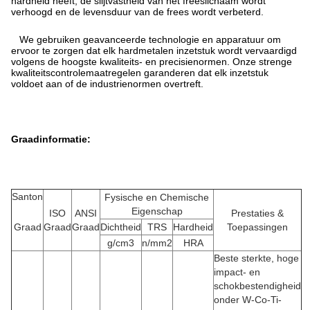
hardheid heeft, de slijtvastheid van het freeslichaam wordt
verhoogd en de levensduur van de frees wordt verbeterd.
We gebruiken geavanceerde technologie en apparatuur om
ervoor te zorgen dat elk hardmetalen inzetstuk wordt vervaardigd
volgens de hoogste kwaliteits- en precisienormen. Onze strenge
kwaliteitscontrolemaatregelen garanderen dat elk inzetstuk
voldoet aan of de industrienormen overtreft.
Graadinformatie:
Santon
Fysische en Chemische
Eigenschap
ISO
ANSI
Prestaties &
Graad
Graad
Graad
Dichtheid
TRS
Hardheid
Toepassingen
g/cm3
n/mm2
HRA
Beste sterkte, hoge
impact- en
schokbestendigheid
onder W-Co-Ti-