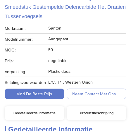
Smeedstuk Gestempelde Delencarbide Het Draaien
Tussenvoegsels
Santon
Merknaam:
Aangepast
Modelnummer:
50
MOQ:
negotiable
Prijs:
Plastic doos
Verpakking:
L/C, T/T, Western Union
Betalingsvoorwaarden:
Vind De Beste Prijs
Neem Contact Met Ons Op
Gedetailleerde Informatie
Productbeschrijving
Gedetailleerde Informatie