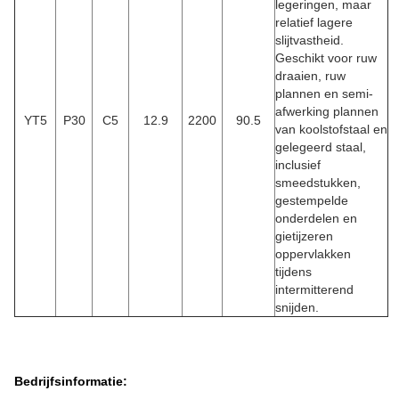
legeringen, maar
relatief lagere
slijtvastheid.
Geschikt voor ruw
draaien, ruw
plannen en semi-
afwerking plannen
YT5
P30
C5
12.9
2200
90.5
van koolstofstaal en
gelegeerd staal,
inclusief
smeedstukken,
gestempelde
onderdelen en
gietijzeren
oppervlakken
tijdens
intermitterend
snijden.
Bedrijfsinformatie: