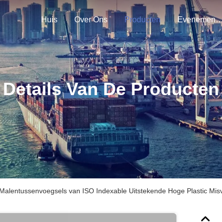
Huis
Over Ons
Producten
Evenemen
Details Van De Producten
 Malentussenvoegsels van ISO Indexable Uitstekende Hoge Plastic Mi