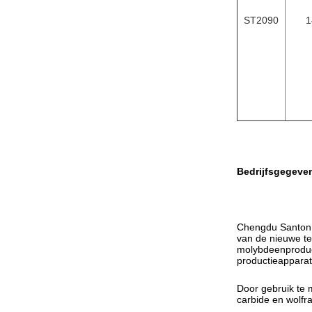
ST2090
1
Bedrijfsgegeve
Chengdu Santon c
van de nieuwe te
molybdeenproduct
productieapparat
Door gebruik te
carbide en wolf