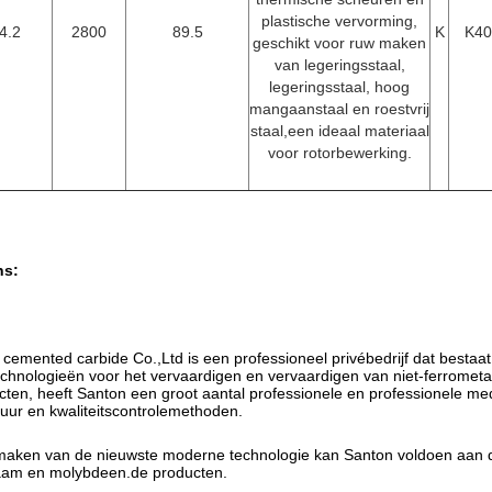
plastische vervorming,
4.2
2800
89.5
K
K40
geschikt voor ruw maken
van legeringsstaal,
legeringsstaal, hoog
mangaanstaal en roestvrij
staal,een ideaal materiaal
voor rotorbewerking.
ns:
emented carbide Co.,Ltd is een professioneel privébedrijf dat bestaat
chnologieën voor het vervaardigen en vervaardigen van niet-ferrometa
en, heeft Santon een groot aantal professionele en professionele m
uur en kwaliteitscontrolemethoden.
 maken van de nieuwste moderne technologie kan Santon voldoen aan d
raam en molybdeen.
de producten.