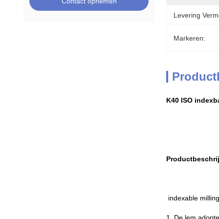
Contact opnemen
Levering Verm
Markeren:
Product
K40 ISO indexb
Productbeschrij
indexable milling
1. De lem adopteer