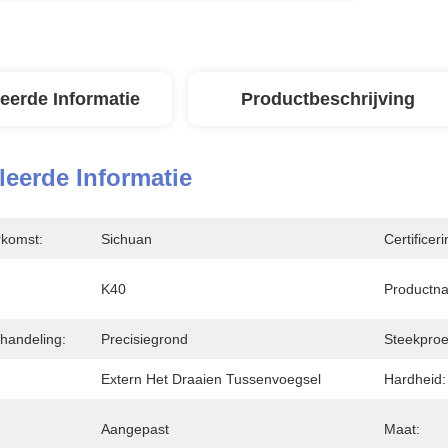
leerde Informatie
Productbeschrijving
leerde Informatie
rkomst:
Sichuan
Certificeri
K40
Productn
handeling:
Precisiegrond
Steekproe
Extern Het Draaien Tussenvoegsel
Hardheid:
Aangepast
Maat: