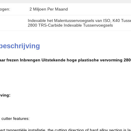
ogen:
2 Miljoen Per Maand
Indexable het Malentussenvoegsels van ISO
, 
K40 Tuss
2800 TRS-Carbide Indexable Tussenvoegsels
beschrijving
aar frezen Inbrengen Uitstekende hoge plastische vervorming 28
ving:
 cutter features:
t tangentiële installatie, the cutting direction of hard alloy section is l