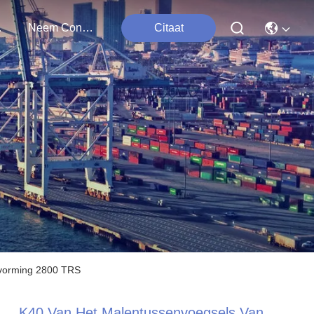
ten
Neem Contact Met Ons Op
Citaat
svorming 2800 TRS
K40 Van Het Malentussenvoegsels Van