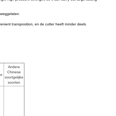
 weggelaten.
venient transposition, en de cutter heeft minder deel
s.
Andere
Chinese
de
soortgelijke
soorten