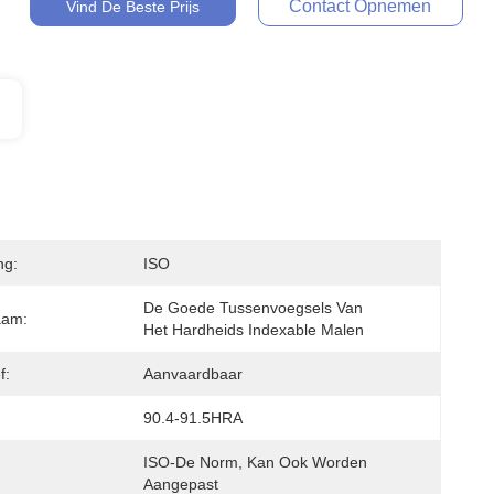
Contact Opnemen
Vind De Beste Prijs
ng:
ISO
De Goede Tussenvoegsels Van 
aam:
Het Hardheids Indexable Malen
f:
Aanvaardbaar
90.4-91.5HRA
ISO-De Norm, Kan Ook Worden 
Aangepast