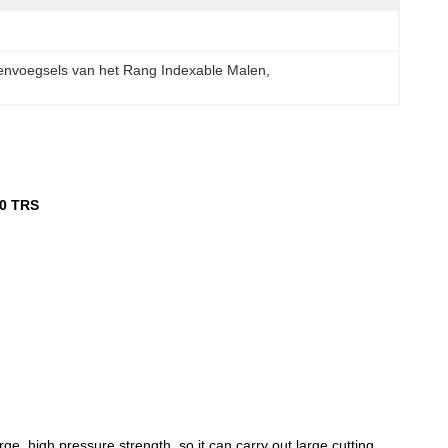
envoegsels van het Rang Indexable Malen
, 
00 TRS
arge, high pressure strength, so it can carry out large cutting