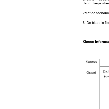
depth, large stre
2Met de toename 
3. De blade is fi
Klasse-informat
Santon
Dic
Graad
(g