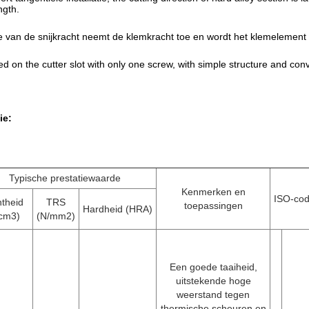
ngth.
van de snijkracht neemt de klemkracht toe en wordt het klemelement
xed on the cutter slot with only one screw, with simple structure and con
ie:
Typische prestatiewaarde
Kenmerken en
ISO-co
htheid
TRS
toepassingen
Hardheid (HRA)
/cm3)
(N/mm2)
Een goede taaiheid,
uitstekende hoge
weerstand tegen
thermische scheuren en