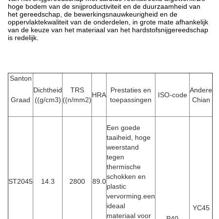
hoge bodem van de snijproductiviteit en de duurzaamheid van
het gereedschap, de bewerkingsnauwkeurigheid en de
oppervlaktekwaliteit van de onderdelen, in grote mate afhankelijk
van de keuze van het materiaal van het hardstofsnijgereedschap
is redelijk.
Santon
Dichtheid
TRS
Prestaties en
Andere
HRA
ISO-code
Graad
((g/cm3)
((n/mm2)
toepassingen
Chian
Een goede
taaiheid, hoge
weerstand
tegen
thermische
schokken en
ST2045
14.3
2800
89.0
plastic
vervorming.een
ideaal
YC45
materiaal voor
P40