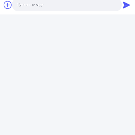
- Nee, dat is niet waar.2618, 4th Konggang Road, Southwest
Airport Economic Development Zone, Chengdu City, Sichuan, PR
China.
Tel: 86-28-85739522
Fax: 86-28-85739559
Photo
Verkoop Ginger mei
Video Call
Whatsapp/Wechat: +8619881198472
Audio Call
E-mail:export_2@santoncc.com
Tags:
ISO9001 Karbid Draaistoolpunten
Draaibankinsluitingen P15
Met Een Gewicht Van Niet Meer Dan 10 Kg