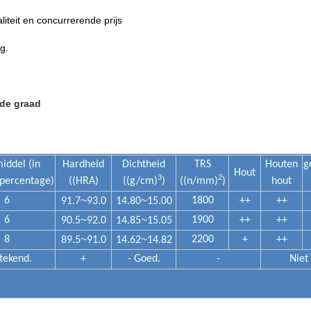
iteit en concurrerende prijs
g.
 de graad
iddel (in
Hardheid
Dichtheid
TRS
Houten
g
Hout
3
2
percentage)
((HRA)
((g/cm)
)
((n/mm)
)
hout
~
~
6
1800
++
++
91.7
93.0
14.80
15.00
~
~
6
1900
++
++
90.5
92.0
14.85
15.05
~
~
8
2200
+
++
89.5
91.0
14.62
14.82
stekend.
+
- Goed.
-
Niet