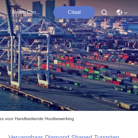
ten
Neem Contact Met Ons Op
Citaat
es voor Handbediende Houtbewerking
Vervangbaar Diamond Shaped Tungsten