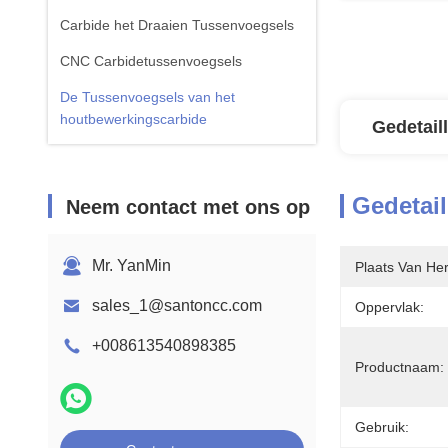
Carbide het Draaien Tussenvoegsels
CNC Carbidetussenvoegsels
De Tussenvoegsels van het
houtbewerkingscarbide
Gedetail
Gedetail
Neem contact met ons op
Mr. YanMin
Plaats Van He
sales_1@santoncc.com
Oppervlak:
+008613540898385
Productnaam:
Gebruik: