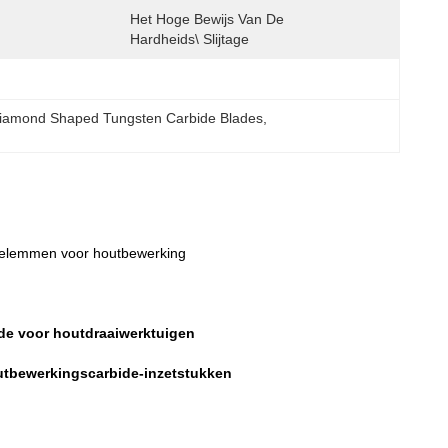
Het Hoge Bewijs Van De 
Hardheids\ Slijtage
iamond Shaped Tungsten Carbide Blades
, 
delemmen voor houtbewerking
ide voor houtdraaiwerktuigen
houtbewerkingscarbide-inzetstukken