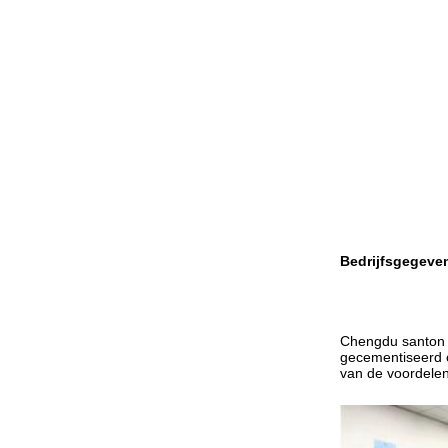
Bedrijfsgegeve
Chengdu santon C
gecementiseerd c
van de voordelen