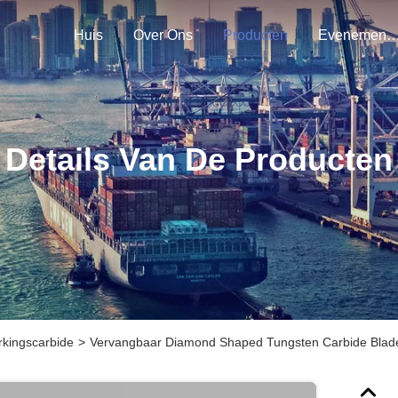
Huis
Over Ons
Producten
Evenemen
Details Van De Producten
kingscarbide
>
Vervangbaar Diamond Shaped Tungsten Carbide Blad