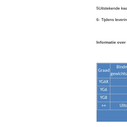
5Uitstekende kwal
6- Tijdens leverin
Informatie over
Bindm
Graad
gewichts
YG6X
YG6
YG8
++
Uit