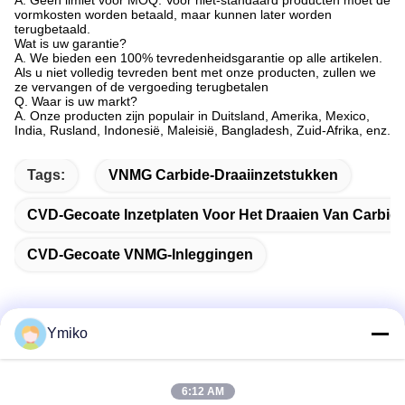
A. Geen limiet voor MOQ. Voor niet-standaard producten moet de
vormkosten worden betaald, maar kunnen later worden
terugbetaald.
Wat is uw garantie?
A. We bieden een 100% tevredenheidsgarantie op alle artikelen.
Als u niet volledig tevreden bent met onze producten, zullen we
ze vervangen of de vergoeding terugbetalen
Q. Waar is uw markt?
A. Onze producten zijn populair in Duitsland, Amerika, Mexico,
India, Rusland, Indonesië, Maleisië, Bangladesh, Zuid-Afrika, enz.
Tags:
VNMG Carbide-Draaiinzetstukken
CVD-Gecoate Inzetplaten Voor Het Draaien Van Carbid
CVD-Gecoate VNMG-Inleggingen
Ymiko
Snel contact
6:12 AM