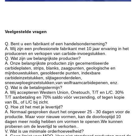
Veelgestelde vragen
Q. Bent u een fabrikant of een handelsonderneming?
A. Wij zijn een professionele fabrikant met 10 jaar ervaring in het
produceren en verkopen van carbide-invoegstukken.
Q. Wat zijn uw belangrijkste producten?
A. Onze belangrijkste producten zijn gecementiseerde
carbideplaten, strips, blanks, zaagpunten, geologische en
mijnbouwstukken, gesoldeerde punten, indexbare
carbideinzetstukken, slijtageonderdelen,
sneeuwploeginzetstukken,van wolfraamcarbidepenen, enz.
Q. Wat is de betalingstermijn?
A. Wij accepteren Western Union, Onetouch, T/T en L/C. 30%
T/T aanbetaling en 70% saldo vóór verzending, of tegen kopie
van BL, of L/C bij zicht.
Q. Hoe zit het met je levertijd?
A. Normaal gesproken duurt het ongeveer 25 - 30 dagen voor de
productie. Maar voor nieuwe vormen, kan de doorlooptijd 10
dagen meer nodig hebben om vormen te openen.We kunnen
proberen om de levertijd te verkorten..
V. Wat is uw minimale orderhoeveelheid?