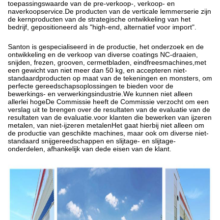
toepassingswaarde van de pre-verkoop-, verkoop- en
naverkoopservice.De producten van de verticale lemmerserie zijn
de kernproducten van de strategische ontwikkeling van het
bedrijf, gepositioneerd als "high-end, alternatief voor import".
Santon is gespecialiseerd in de productie, het onderzoek en de
ontwikkeling en de verkoop van diverse coatings NC-draaien,
snijden, frezen, grooven, cermetbladen, eindfreesmachines,met
een gewicht van niet meer dan 50 kg, en accepteren niet-
standaardproducten op maat van de tekeningen en monsters, om
perfecte gereedschapsoplossingen te bieden voor de
bewerkings- en verwerkingsindustrie.
We kunnen niet alleen
allerlei hoge
De Commissie heeft de Commissie verzocht om een
verslag uit te brengen over de resultaten van de evaluatie van de
resultaten van de evaluatie.
voor klanten die bewerken van ijzeren
metalen, van niet-ijzeren metalen
Het gaat hierbij niet alleen om
de productie van geschikte machines, maar ook om diverse niet-
standaard snijgereedschappen en slijtage- en slijtage-
onderdelen, afhankelijk van de
de eisen van de klant.