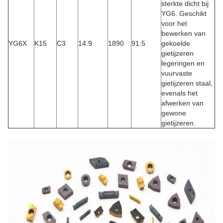
sterkte dicht bij
YG6. Geschikt
voor het
bewerken van
YG6X
K15
C3
14.9
1890
91.5
gekoelde
gietijzeren
legeringen en
vuurvaste
gietijzeren staal,
evenals het
afwerken van
gewone
gietijzeren.