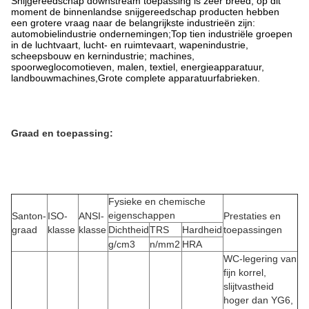
Snijgereedschap downstream toepassing is zeer breed, op dit
moment de binnenlandse snijgereedschap producten hebben
een grotere vraag naar de belangrijkste industrieën zijn:
automobielindustrie ondernemingen;Top tien industriële groepen
in de luchtvaart, lucht- en ruimtevaart, wapenindustrie,
scheepsbouw en kernindustrie; machines,
spoorweglocomotieven, malen, textiel, energieapparatuur,
landbouwmachines,Grote complete apparatuurfabrieken.
Graad en toepassing:
Fysieke en chemische
eigenschappen
Santon-
ISO-
ANSI-
Prestaties en
graad
klasse
klasse
Dichtheid
TRS
Hardheid
toepassingen
g/cm3
n/mm2
HRA
WC-legering van
fijn korrel,
slijtvastheid
hoger dan YG6,