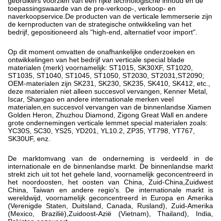
gebruikers voorzien van een rijke technologische inhoud en de
toepassingswaarde van de pre-verkoop-, verkoop- en
naverkoopservice.De producten van de verticale lemmerserie zijn
de kernproducten van de strategische ontwikkeling van het
bedrijf, gepositioneerd als "high-end, alternatief voor import".
Op dit moment omvatten de onafhankelijke onderzoeken en
ontwikkelingen van het bedrijf van verticale special blade
materialen (merk) voornamelijk: ST1015, SK30XF, ST1020,
ST1035, ST1040, ST1045, ST1050, ST2030, ST2031,ST2090;
OEM-materialen zijn SK231, SK230, SK235, SK410, SK412, etc.,
deze materialen niet alleen succesvol vervangen, Kenner Metal,
Iscar, Shangao en andere internationale merken veel
materialen,en succesvol vervangen van de binnenlandse Xiamen
Golden Heron, Zhuzhou Diamond, Zigong Great Wall en andere
grote ondernemingen verticale lemmet special materialen zoals:
YC30S, SC30, YS25, YD201, YL10.2, ZP35, YT798, YT767,
SK30UF, enz.
De marktomvang van de onderneming is verdeeld in de
internationale en de binnenlandse markt. De binnenlandse markt
strekt zich uit tot het gehele land, voornamelijk geconcentreerd in
het noordoosten, het oosten van China, Zuid-China,Zuidwest
China, Taiwan en andere regio's. De internationale markt is
wereldwijd, voornamelijk geconcentreerd in Europa en Amerika
(Verenigde Staten, Duitsland, Canada, Rusland), Zuid-Amerika
(Mexico, Brazilië),Zuidoost-Azië (Vietnam), Thailand), India,