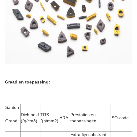
Graad en toepassing:
Santon
Dichtheid
TRS
Prestaties en
HRA
ISO-code
Graad
((g/cm3)
((n/mm2)
toepassingen
Extra fijn substraat,