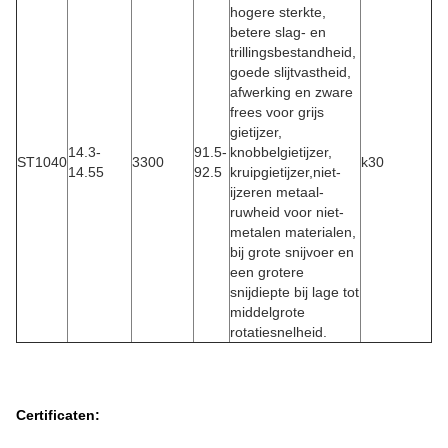
hogere sterkte,
betere slag- en
trillingsbestandheid,
goede slijtvastheid,
afwerking en zware
frees voor grijs
gietijzer,
14.3-
91.5-
knobbelgietijzer,
ST1040
3300
k30
14.55
92.5
kruipgietijzer,niet-
ijzeren metaal-
ruwheid voor niet-
metalen materialen,
bij grote snijvoer en
een grotere
snijdiepte bij lage tot
middelgrote
rotatiesnelheid.
Certificaten: