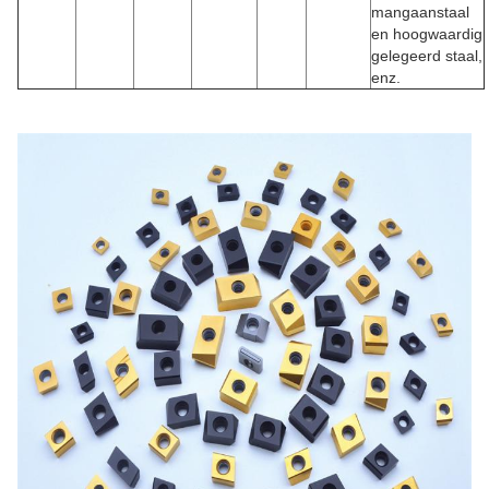
mangaanstaal
en hoogwaardig
gelegeerd staal,
enz.