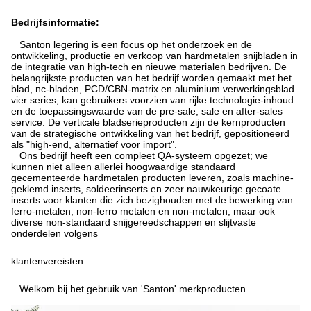
Bedrijfsinformatie:
Santon legering is een focus op het onderzoek en de
ontwikkeling, productie en verkoop van hardmetalen snijbladen in
de integratie van high-tech en nieuwe materialen bedrijven. De
belangrijkste producten van het bedrijf worden gemaakt met het
blad, nc-bladen, PCD/CBN-matrix en aluminium verwerkingsblad
vier series, kan gebruikers voorzien van rijke technologie-inhoud
en de toepassingswaarde van de pre-sale, sale en after-sales
service. De verticale bladserieproducten zijn de kernproducten
van de strategische ontwikkeling van het bedrijf, gepositioneerd
als "high-end, alternatief voor import".
Ons bedrijf heeft een compleet QA-systeem opgezet; we
kunnen niet alleen allerlei hoogwaardige standaard
gecementeerde hardmetalen producten leveren, zoals machine-
geklemd inserts, soldeerinserts en zeer nauwkeurige gecoate
inserts voor klanten die zich bezighouden met de bewerking van
ferro-metalen, non-ferro metalen en non-metalen; maar ook
diverse non-standaard snijgereedschappen en slijtvaste
onderdelen volgens
klantenvereisten
Welkom bij het gebruik van 'Santon' merkproducten