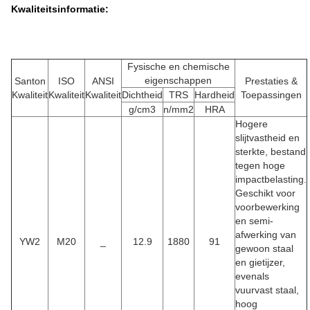
Kwaliteitsinformatie:
Fysische en chemische
eigenschappen
Santon
ISO
ANSI
Prestaties &
Kwaliteit
Kwaliteit
Kwaliteit
Dichtheid
TRS
Hardheid
Toepassingen
g/cm3
n/mm2
HRA
Hogere
slijtvastheid en
sterkte, bestand
tegen hoge
impactbelasting.
Geschikt voor
voorbewerking
en semi-
afwerking van
YW2
M20
_
12.9
1880
91
gewoon staal
en gietijzer,
evenals
vuurvast staal,
hoog