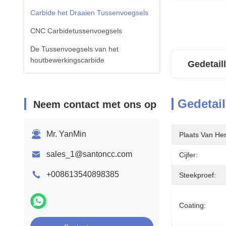
Carbide het Draaien Tussenvoegsels
CNC Carbidetussenvoegsels
De Tussenvoegsels van het
houtbewerkingscarbide
Gedetail
Gedetail
Neem contact met ons op
Mr. YanMin
Plaats Van He
sales_1@santoncc.com
Cijfer:
+008613540898385
Steekproef:
Coating: