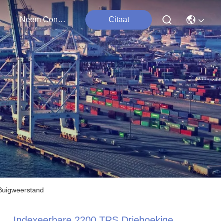
ten
Neem Contact Met Ons Op
Citaat
Buigweerstand
Indexeerbare 2200 TRS Driehoekige