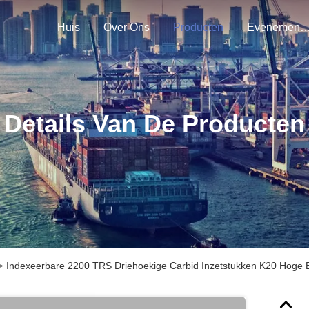
Huis
Over Ons
Producten
Evenemen
Details Van De Producten
>
Indexeerbare 2200 TRS Driehoekige Carbid Inzetstukken K20 Hoge 