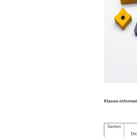
Klasse-informat
Santon
Dic