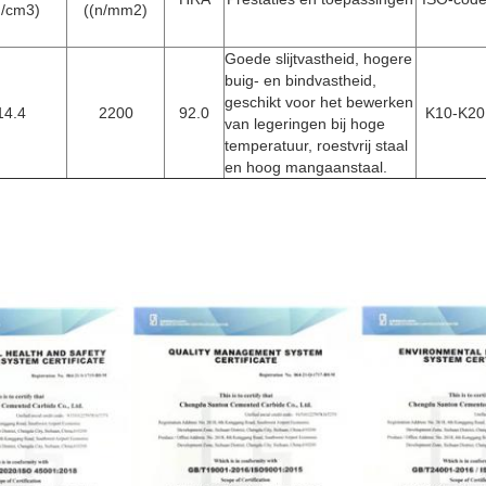
g/cm3)
((n/mm2)
Goede slijtvastheid, hogere
buig- en bindvastheid,
geschikt voor het bewerken
14.4
2200
92.0
K10-K20
van legeringen bij hoge
temperatuur, roestvrij staal
en hoog mangaanstaal.