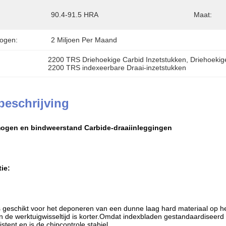
90.4-91.5 HRA
Maat:
ogen:
2 Miljoen Per Maand
2200 TRS Driehoekige Carbid Inzetstukken
, 
Driehoekig
2200 TRS indexeerbare Draai-inzetstukken
beschrijving
ogen en bindweerstand Carbide-draaiinleggingen
ie:
s geschikt voor het deponeren van een dunne laag hard materiaal op 
n de werktuigwisseltijd is korter.Omdat indexbladen gestandaardiseerd
stent en is de chipcontrole stabiel.