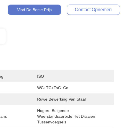
Contact Opnemen
Vind De Beste Prijs
ng:
ISO
WC+TC+TaC+Co
Ruwe Bewerking Van Staal
Hogere Buigende 
aam:
Weerstandscarbide Het Draaien 
Tussenvoegsels