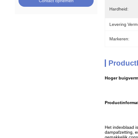
Contact opnemen
Hardheid:
Levering Verm
Markeren:
Product
Hoger buigverm
Productinformat
Het indexblaad i
dampafzetting, e
gemakkelijk consi