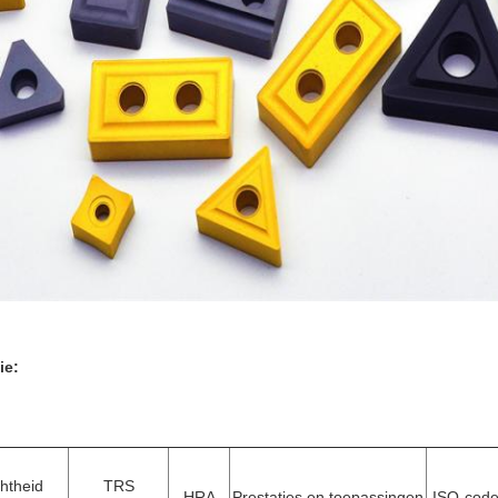
ie:
htheid
TRS
HRA
Prestaties en toepassingen
ISO-cod